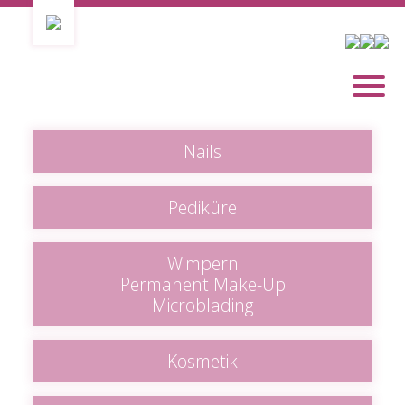
Nails
Pediküre
Wimpern
Permanent Make-Up
Microblading
Kosmetik