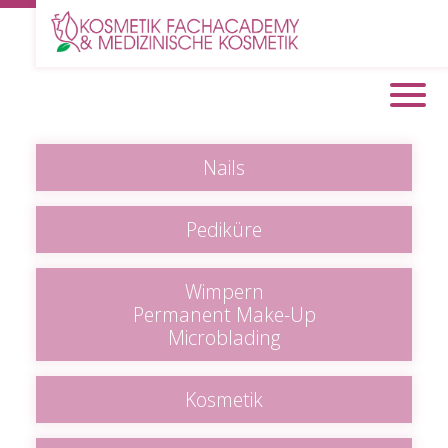
Nails
Pediküre
Wimpern
Permanent Make-Up
Microblading
Kosmetik