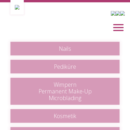
Nails
Pediküre
Wimpern
Permanent Make-Up
Microblading
Kosmetik