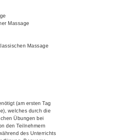
age
iner Massage
 klassischen Massage
enötigt
(am ersten Tag
e), welches durch die
tischen Übungen bei
von den Teilnehmern
 während des Unterrichts