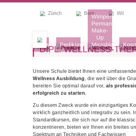
Zürich
Bern
Wil
Wimpern
Permanent
Make-
Up
Nails
Pediküre
Microblading
Kosm
DIPL. WELLNESS-THER
Unsere Schule bietet Ihnen eine umfassend
Wellness Ausbildung
, die weit über die Gr
bereiten Sie optimal darauf vor,
als professi
erfolgreich zu starten
.
Zu diesem Zweck wurde ein einzigartiges Ko
wirklich ganzheitlich und integrativ zu sein.
Standardkursen, die sich nur auf die klassi
konzentrieren, bieten wir Ihnen ein breites 
Spektrum an Techniken und Fachwissen