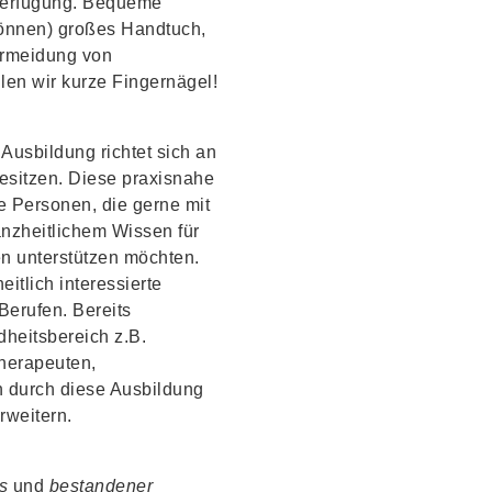
 Verfügung. Bequeme
können) großes Handtuch,
ermeidung von
en wir kurze Fingernägel!
 Ausbildung richtet sich an
esitzen. Diese praxisnahe
lle Personen, die gerne mit
nzheitlichem Wissen für
en unterstützen möchten.
itlich interessierte
erufen. Bereits
heitsbereich z.B.
therapeuten,
 durch diese Ausbildung
rweitern.
s
und
bestandener