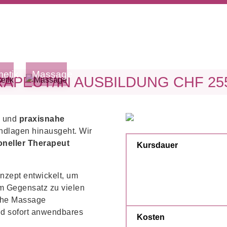
etik
Massage
APEUT/IN AUSBILDUNG CHF 255
e und
praxisnahe
undlagen hinausgeht. Wir
oneller Therapeut
Kursdauer
nzept entwickelt, um
 Im Gegensatz zu vielen
sche Massage
und sofort anwendbares
Kosten