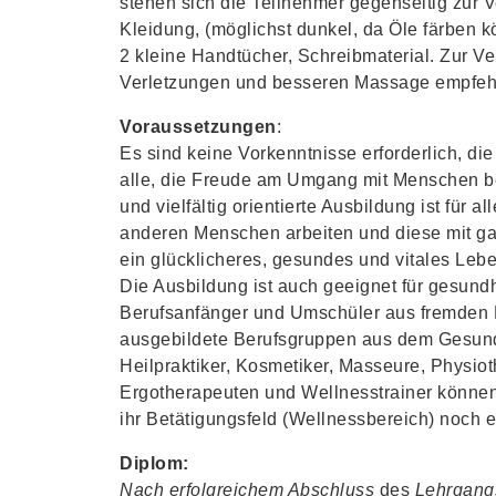
stehen sich die Teilnehmer gegenseitig zur
Kleidung, (möglichst dunkel, da Öle färben 
2 kleine Handtücher, Schreibmaterial. Zur V
Verletzungen und besseren Massage empfehl
Voraussetzungen
:
Es sind keine Vorkenntnisse erforderlich, die
alle, die Freude am Umgang mit Menschen b
und vielfältig orientierte Ausbildung ist für a
anderen Menschen arbeiten und diese mit ga
ein glücklicheres, gesundes und vitales Leb
Die Ausbildung ist auch geeignet für gesundhe
Berufsanfänger und Umschüler aus fremden B
ausgebildete Berufsgruppen aus dem Gesund
Heilpraktiker, Kosmetiker, Masseure, Physio
Ergotherapeuten und Wellnesstrainer können
ihr Betätigungsfeld (Wellnessbereich) noch e
Diplom:
Nach erfolgreichem Abschluss
des
Lehrgang