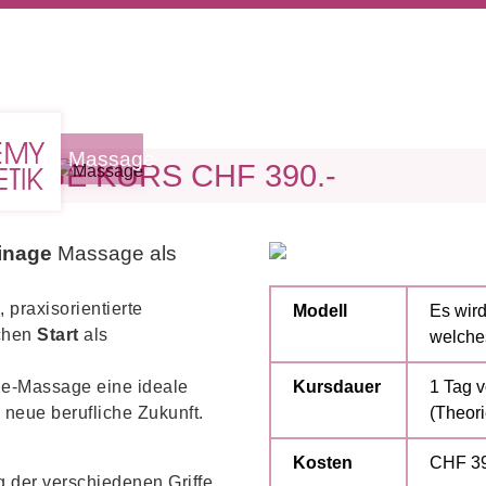
etik
Massage
AGE KURS CHF 390.-
inage
Massage als
 praxisorientierte
Modell
Es wird
ichen
Start
als
welches
ge-Massage eine ideale
Kursdauer
1 Tag v
e neue berufliche Zukunft.
(Theori
Kosten
CHF 390
 der verschiedenen Griffe