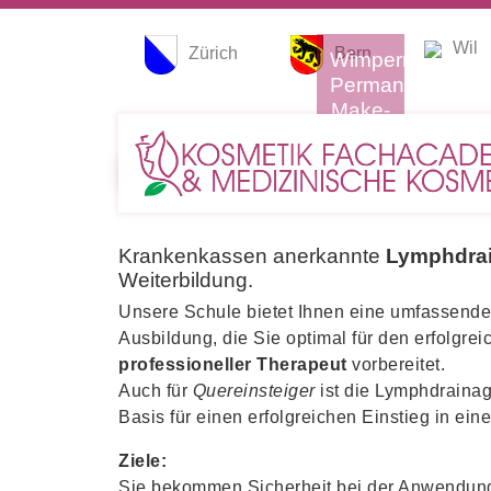
Wil
Zürich
Bern
Wimpern
Permanent
Make-
Up
Nails
Pediküre
Microblading
Kosm
LYMPHDRAINAGE MASS
Krankenkassen anerkannte
Lymphdra
Weiterbildung.
Unsere Schule bietet Ihnen eine umfassende,
Ausbildung, die Sie optimal für den erfolgre
professioneller Therapeut
vorbereitet.
Auch für
Quereinsteiger
ist die Lymphdraina
Basis für einen erfolgreichen Einstieg in ein
Ziele:
Sie bekommen Sicherheit bei der Anwendung