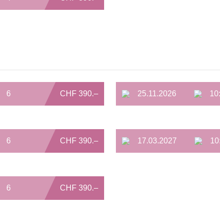
6
CHF 390.–
25.11.2026
10
6
CHF 390.–
17.03.2027
10
6
CHF 390.–