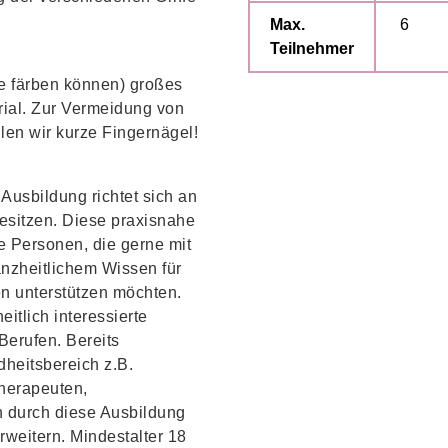
Max.
6
Teilnehmer
e färben können) großes
rial. Zur Vermeidung von
en wir kurze Fingernägel!
 Ausbildung richtet sich an
esitzen. Diese praxisnahe
lle Personen, die gerne mit
nzheitlichem Wissen für
en unterstützen möchten.
itlich interessierte
erufen. Bereits
heitsbereich z.B.
therapeuten,
 durch diese Ausbildung
rweitern. Mindestalter 18