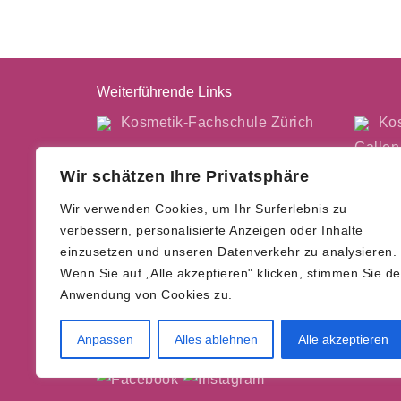
Weiterführende Links
Kosmetik-Fachschule Zürich
Kos
Gallen
Wir schätzen Ihre Privatsphäre
Wir sind umgezogen. Unsere neue Adresse:
Wir verwenden Cookies, um Ihr Surferlebnis zu
verbessern, personalisierte Anzeigen oder Inhalte
Beauty Swiss Group GmbH
einzusetzen und unseren Datenverkehr zu analysieren.
Chamerstrasse 176
Wenn Sie auf „Alle akzeptieren" klicken, stimmen Sie de
6300 Zug
Anwendung von Cookies zu.
+41 (0)78 308 31 66
info@beauty-academy.ch
Anpassen
Alles ablehnen
Alle akzeptieren