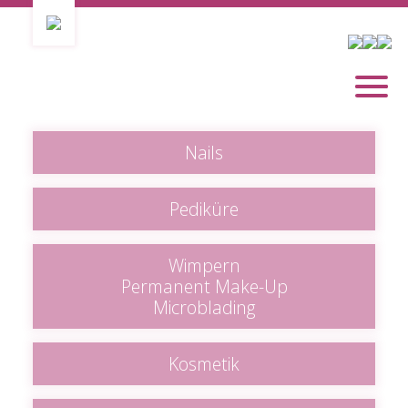
Nails
Pediküre
Wimpern
Permanent Make-Up
Microblading
Kosmetik