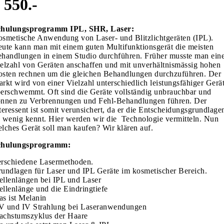
550.-
chulungsprogramm IPL, SHR, Laser:
smetische Anwendung von Laser- und Blitzlichtgeräten (IPL).
ute kann man mit einem guten Multifunktionsgerät die meisten
handlungen in einem Studio durchführen. Früher musste man ein
elzahl von Geräten anschaffen und mit unverhältnismässig hohen
sten rechnen um die gleichen Behandlungen durchzuführen. Der
rkt wird von einer Vielzahl unterschiedlich leistungsfähiger Gerä
erschwemmt. Oft sind die Geräte vollständig unbrauchbar und
nnen zu Verbrennungen und Fehl-Behandlungen führen. Der
teressent ist somit verunsichert, da er die Entscheidungsgrundlage
 wenig kennt. Hier werden wir die Technologie vermitteln. Nun
lches Gerät soll man kaufen? Wir klären auf.
chulungsprogramm:
rschiedene Lasermethoden.
undlagen für Laser und IPL Geräte im kosmetischer Bereich.
llenlängen bei IPL und Laser
llenlänge und die Eindringtiefe
s ist Melanin
 und IV Strahlung bei Laseranwendungen
chstumszyklus der Haare