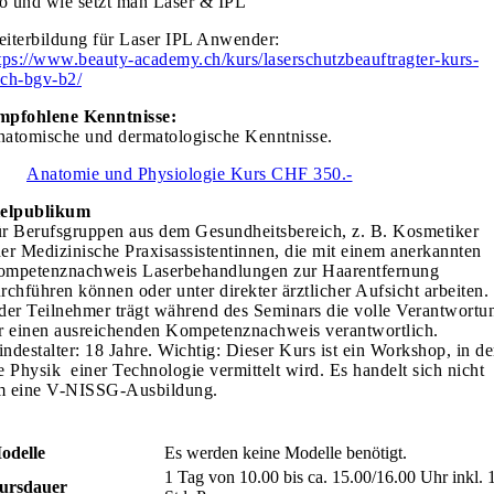
 und wie setzt man Laser & IPL
iterbildung für Laser IPL Anwender:
tps://www.beauty-academy.ch/kurs/laserschutzbeauftragter-kurs-
ch-bgv-b2/
pfohlene Kenntnisse:
atomische und dermatologische Kenntnisse.
Anatomie und Physiologie Kurs CHF 350.-
ielpublikum
r Berufsgruppen aus dem Gesundheitsbereich, z. B. Kosmetiker
er Medizinische Praxisassistentinnen, die mit einem anerkannten
mpetenznachweis Laserbehandlungen zur Haarentfernung
rchführen können oder unter direkter ärztlicher Aufsicht arbeiten.
der Teilnehmer trägt während des Seminars die volle Verantwortu
r einen ausreichenden Kompetenznachweis verantwortlich.
ndestalter: 18 Jahre. Wichtig: Dieser Kurs ist ein Workshop, in d
e Physik einer Technologie vermittelt wird. Es handelt sich nicht
 eine V-NISSG-Ausbildung.
odelle
Es werden keine Modelle benötigt.
1 Tag von 10.00 bis ca. 15.00/16.00 Uhr inkl. 
ursdauer